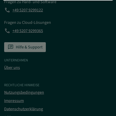
Fragen zu Hard- und Software
Mehr Infromationen anzeigen
phone
+49 5207 9299122
Fragen zu Cloud-Lösungen
phone
+49 5207 9299365
speaker_notes
Hilfe & Support
UNTERNEHMEN
Über uns
RECHTLICHE HINWEISE
Nutzungsbedingungen
Impressum
Datenschutzerklärung