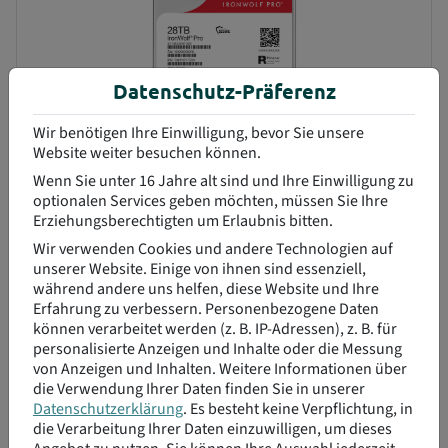
Datenschutz-Präferenz
Wir benötigen Ihre Einwilligung, bevor Sie unsere
Website weiter besuchen können.
Wenn Sie unter 16 Jahre alt sind und Ihre Einwilligung zu
Quelle: icecat
optionalen Services geben möchten, müssen Sie Ihre
Erziehungsberechtigten um Erlaubnis bitten.
Wir verwenden Cookies und andere Technologien auf
SEAGATE HDD IronWolf PRO 3,5" 28TB SATA 7200rpm
unserer Website. Einige von ihnen sind essenziell,
256MB
während andere uns helfen, diese Website und Ihre
Erfahrung zu verbessern.
Personenbezogene Daten
Hersteller: SEAGATE |
HAN: ST28000NT000 |
EAN: 8719706438667
können verarbeitet werden (z. B. IP-Adressen), z. B. für
912,68 €
Kaufpreis:
personalisierte Anzeigen und Inhalte oder die Messung
exkl. MwSt.
von Anzeigen und Inhalten.
Weitere Informationen über
die Verwendung Ihrer Daten finden Sie in unserer
Verfügbare Menge:
Noch
41
verfügbar
Datenschutzerklärung
.
Es besteht keine Verpflichtung, in
die Verarbeitung Ihrer Daten einzuwilligen, um dieses
Menge: