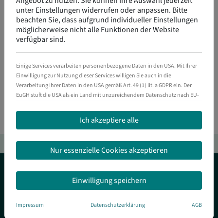
Angebot zu nutzen.
Sie können Ihre Auswahl jederzeit
remove
add
add_shopping_cart
Warenkorb
unter Einstellungen widerrufen oder anpassen.
Bitte
beachten Sie, dass aufgrund individueller Einstellungen
möglicherweise nicht alle Funktionen der Website
grade
Auf die Merkliste
verfügbar sind.
speaker_notes
Projektpreis anfragen
Einige Services verarbeiten personenbezogene Daten in den USA. Mit Ihrer
Einwilligung zur Nutzung dieser Services willigen Sie auch in die
Verarbeitung Ihrer Daten in den USA gemäß Art. 49 (1) lit. a GDPR ein. Der
EuGH stuft die USA als ein Land mit unzureichendem Datenschutz nach EU-
Standards ein. Es besteht beispielsweise die Gefahr, dass US-Behörden
Sicherheits- und Produktressourcen
personenbezogene Daten in Überwachungsprogrammen verarbeiten, ohne
Ich akzeptiere alle
dass für Europäerinnen und Europäer eine Klagemöglichkeit besteht.
arrow_upward
Zum Seitenanfang
Essenziell
Nur essenzielle Cookies akzeptieren
Essenzielle Services ermöglichen grundlegende Funktionen und
sind für das ordnungsgemäße Funktionieren der Website
erforderlich.
Einwilligung speichern
Sicherheit (empfohlen)
Sicherheitsdienste sorgen für den Schutz dieser Website und ihrer
Nutzer. Sie helfen, Bedrohungen zu erkennen, Angriffe abzuwehren
Impressum
Datenschutzerklärung
AGB
MELDE DICH BEI UNS
und die Integrität unserer Systeme zu gewährleisten.