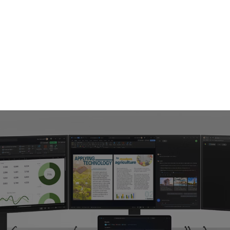
nte, schnelle un
anken Surface Laptop, 7. Edition, und steigern Si
NPU für Windows PCs.