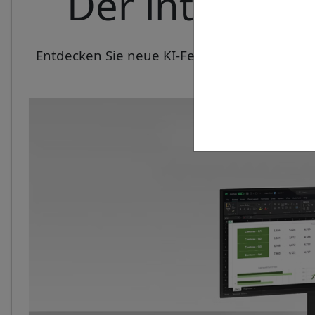
Der intellige
Entdecken Sie neue KI-Features mit dem schl