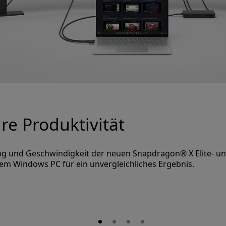
en Sie im Handumdrehen
 damit Sie bei Projekten schneller wieder einsteigen könne
2
ie Ihre Produktivität steigern.