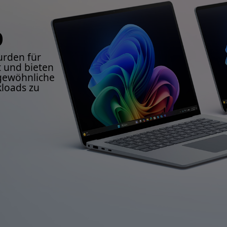
p
urden für
lt und bieten
rgewöhnliche
loads zu