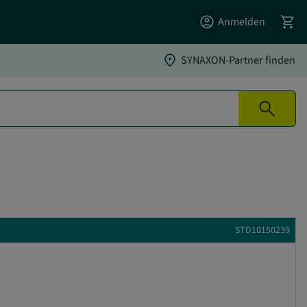
account_circle
shopping_cart
Anmelden
location_on
SYNAXON-Partner finden
search
STD10150239