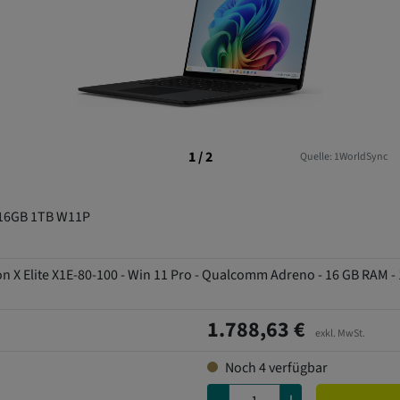
1 / 2
Quelle: 1WorldSync
 16GB 1TB W11P
on X Elite X1E-80-100 - Win 11 Pro - Qualcomm Adreno - 16 GB RAM - 
1.788,63 €
exkl. MwSt.
Noch
4
verfügbar