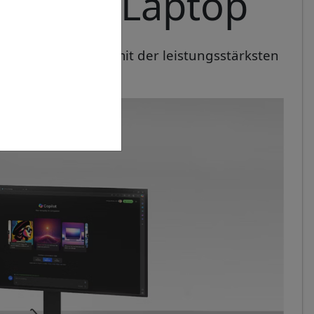
d dünne Laptop
e die Performance mit der leistungsstärksten