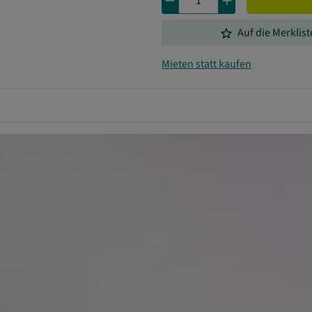
remove
add
grade
Auf die Merklist
Mieten statt kaufen