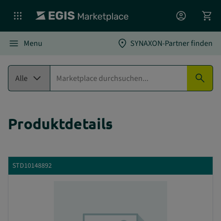
account_circle
shopping_cart
menu
location_on
Menu
SYNAXON-Partner finden
expand_more
search
Alle
Produktdetails
STD10148892