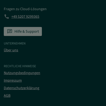
Fragen zu Cloud-Lösungen
phone
+49 5207 9299365
speaker_notes
Hilfe & Support
UNTERNEHMEN
Über uns
RECHTLICHE HINWEISE
Nutzungsbedingungen
Impressum
Datenschutzerklärung
AGB