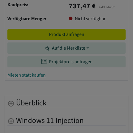
737,47 €
Kaufpreis:
exkl. MwSt.
Verfügbare Menge:
Nicht verfügbar
Produkt anfragen
grade
Auf die Merkliste
speaker_notes
Projektpreis anfragen
Mieten statt kaufen
Überblick
Windows 11 Injection