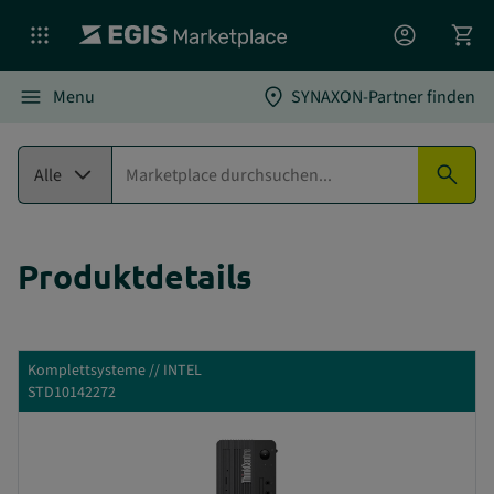
account_circle
shopping_cart
menu
location_on
Menu
SYNAXON-Partner finden
expand_more
search
Alle
Produktdetails
Komplettsysteme // INTEL
STD10142272