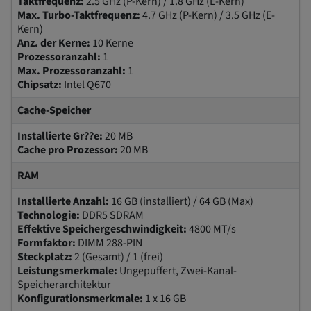
Taktfrequenz:
2.5 GHz (P-Kern) / 1.8 GHz (E-Kern)
Max. Turbo-Taktfrequenz:
4.7 GHz (P-Kern) / 3.5 GHz (E-
Kern)
Anz. der Kerne:
10 Kerne
Prozessoranzahl:
1
Max. Prozessoranzahl:
1
Chipsatz:
Intel Q670
Cache-Speicher
Installierte Gr??e:
20 MB
Cache pro Prozessor:
20 MB
RAM
Installierte Anzahl:
16 GB (installiert) / 64 GB (Max)
Technologie:
DDR5 SDRAM
Effektive Speichergeschwindigkeit:
4800 MT/s
Formfaktor:
DIMM 288-PIN
Steckplatz:
2 (Gesamt) / 1 (frei)
Leistungsmerkmale:
Ungepuffert, Zwei-Kanal-
Speicherarchitektur
Konfigurationsmerkmale:
1 x 16 GB