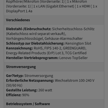
Kopfhörer/Mikrofon (Vorderseite: 1) ¦ 1 x Mikrofon
(Vorderseite: 1) ¦ 1 x LAN (Gigabit Ethernet) ¦ 1 x HDMI ¦ 1 x
DisplayPort 1.4a
Verschiedenes
Diebstahl-/Einbruchschutz:
Sicherheitsschloss-Schlitz
(Kabelschloss wird separat verkauft),
Vorhängeschlossbügel, Gehäuse-Alarmschalter
Schlosstyp zur Diebstahlsicherung:
Kensington Slot
Kennzeichnung:
RoHS, FIPS 140-2, GREENGUARD,
Energy-Related Products (ErP) Lot 3, TCG Certified
Hersteller-Vertriebsprogramm:
Lenovo TopSeller
Stromversorgung
Ger?tetyp:
Stromversorgung
Erforderliche Netzspannung:
Wechselstrom 100-240 V
(50/60 Hz)
Gestellte Leistung:
260 watt
Effizienz:
90%
Betriebssystem / Software