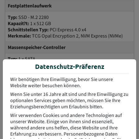
Festplattenlaufwerk
Typ:
SSD - M.2 2280
Kapazit?t:
1 x 512 GB
Schnittstellen Typ:
PCI Express 4.0 x4
Merkmale:
TCG Opal Encryption 2, NVM Express (NVMe)
Massenspeicher-Controller
Typ:
1 x SATA
Controller Schnittstellentyp:
SATA 6Gb/s
Datenschutz-Präferenz
Optischer Speicher
Wir benötigen Ihre Einwilligung, bevor Sie unsere
Website weiter besuchen können.
Typ:
DVD±RW DVD-Writer - SATA
Wenn Sie unter 16 Jahre alt sind und Ihre Einwilligung zu
Kartenleser
optionalen Services geben möchten, müssen Sie Ihre
Erziehungsberechtigten um Erlaubnis bitten.
Typ:
3-in-1 Kartenleser
Wir verwenden Cookies und andere Technologien auf
Unterst?tzte Flash-Speicherkarten:
SD-Speicherkarte,
unserer Website. Einige von ihnen sind essenziell,
SDHC-Speicherkarte, SDXC-Speicherkarte
während andere uns helfen, diese Website und Ihre
Erfahrung zu verbessern.
Personenbezogene Daten
Monitor