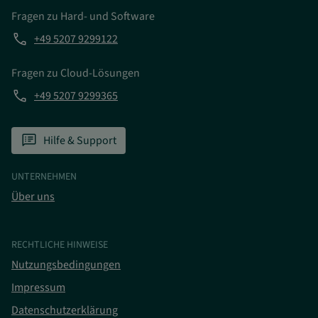
Fragen zu Hard- und Software
phone
+49 5207 9299122
Fragen zu Cloud-Lösungen
phone
+49 5207 9299365
speaker_notes
Hilfe & Support
UNTERNEHMEN
Über uns
RECHTLICHE HINWEISE
Nutzungsbedingungen
Impressum
Datenschutzerklärung