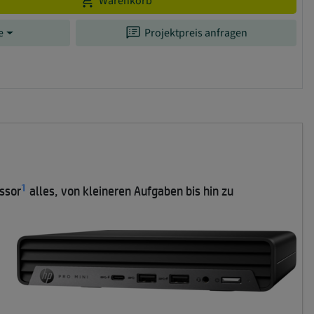
add_shopping_cart
Warenkorb
speaker_notes
e
Projektpreis anfragen
1
ssor
alles, von kleineren Aufgaben bis hin zu