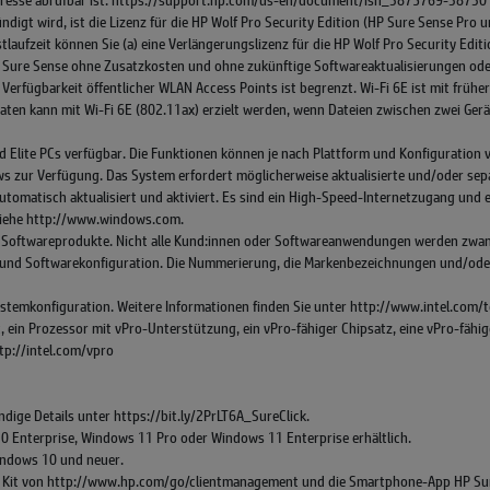
t wird, ist die Lizenz für die HP Wolf Pro Security Edition (HP Sure Sense Pro und
stlaufzeit können Sie (a) eine Verlängerungslizenz für die HP Wolf Pro Security E
 Sure Sense ohne Zusatzkosten und ohne zukünftige Softwareaktualisierungen ode
 Verfügbarkeit öffentlicher WLAN Access Points ist begrenzt. Wi-Fi 6E ist mit früh
raten kann mit Wi-Fi 6E (802.11ax) erzielt werden, wenn Dateien zwischen zwei Ger
Elite PCs verfügbar. Die Funktionen können je nach Plattform und Konfiguration v
ows zur Verfügung. Das System erfordert möglicherweise aktualisierte und/oder sep
matisch aktualisiert und aktiviert. Es sind ein High-Speed-Internetzugang und ei
. Siehe http://www.windows.com.
 Softwareprodukte. Nicht alle Kund:innen oder Softwareanwendungen werden zwangs
 und Softwarekonfiguration. Die Nummerierung, die Markenbezeichnungen und/oder d
ystemkonfiguration. Weitere Informationen finden Sie unter http://www.intel.com
 ein Prozessor mit vPro-Unterstützung, ein vPro-fähiger Chipsatz, eine vPro-fäh
ttp://intel.com/vpro
dige Details unter https://bit.ly/2PrLT6A_SureClick.
0 Enterprise, Windows 11 Pro oder Windows 11 Enterprise erhältlich.
indows 10 und neuer.
y Kit von http://www.hp.com/go/clientmanagement und die Smartphone-App HP Sur