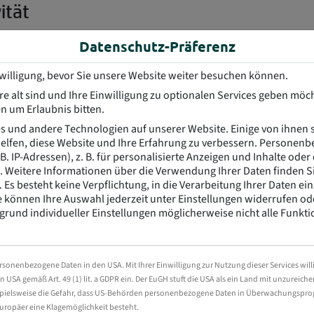
ität
ium-Konnektivität selbst in überfüllten Wireless-Netzwerken. Das 
Datenschutz-Präferenz
nwilligung, bevor Sie unsere Website weiter besuchen können.
ach Firmware-Angriffen
e alt sind und Ihre Einwilligung zu optionalen Services geben möc
n um Erlaubnis bitten.
en. Dank des HP BIOS mit Selbstheilungsfunktion bleiben Sie jederze
sch wieder her.
 und andere Technologien auf unserer Website. Einige von ihnen si
lfen, diese Website und Ihre Erfahrung zu verbessern.
Personenb
 B. IP-Adressen), z. B. für personalisierte Anzeigen und Inhalte ode
.
Weitere Informationen über die Verwendung Ihrer Daten finden Si
.
Es besteht keine Verpflichtung, in die Verarbeitung Ihrer Daten ei
rten Funktionen des HP BIOSphere Gen6 Firmware-Ökosystems für hoh
e können Ihre Auswahl jederzeit unter Einstellungen widerrufen o
5
sätzlich geschützt.
grund individueller Einstellungen möglicherweise nicht alle Funkt
rsonenbezogene Daten in den USA. Mit Ihrer Einwilligung zur Nutzung dieser Services willi
Speicher
en USA gemäß Art. 49 (1) lit. a GDPR ein. Der EuGH stuft die USA als ein Land mit unzurei
16 GB DDR4
eispielsweise die Gefahr, dass US-Behörden personenbezogene Daten in Überwachungspr
uropäer eine Klagemöglichkeit besteht.