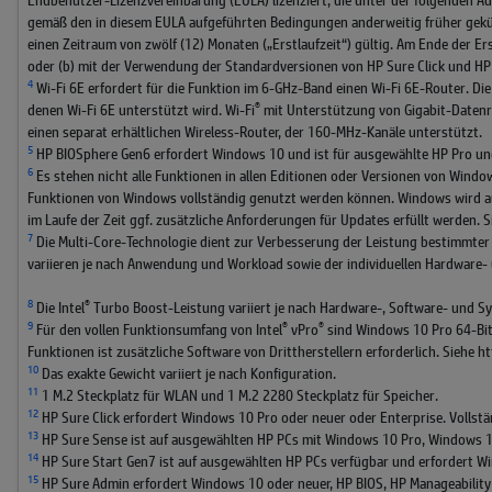
gemäß den in diesem EULA aufgeführten Bedingungen anderweitig früher gekündig
einen Zeitraum von zwölf (12) Monaten („Erstlaufzeit“) gültig. Am Ende der Er
oder (b) mit der Verwendung der Standardversionen von HP Sure Click und HP
4
Wi-Fi 6E erfordert für die Funktion im 6-GHz-Band einen Wi-Fi 6E-Router. Die
®
denen Wi-Fi 6E unterstützt wird. Wi-Fi
️ mit Unterstützung von Gigabit-Daten
einen separat erhältlichen Wireless-Router, der 160-MHz-Kanäle unterstützt.
5
HP BIOSphere Gen6 erfordert Windows 10 und ist für ausgewählte HP Pro und 
6
Es stehen nicht alle Funktionen in allen Editionen oder Versionen von Wind
Funktionen von Windows vollständig genutzt werden können. Windows wird auto
im Laufe der Zeit ggf. zusätzliche Anforderungen für Updates erfüllt werden
7
Die Multi-Core-Technologie dient zur Verbesserung der Leistung bestimmter
variieren je nach Anwendung und Workload sowie der individuellen Hardware-
8
®
Die Intel
Turbo Boost-Leistung variiert je nach Hardware-, Software- und S
9
®
®
Für den vollen Funktionsumfang von Intel
vPro
sind Windows 10 Pro 64-Bit,
Funktionen ist zusätzliche Software von Drittherstellern erforderlich. Siehe h
10
Das exakte Gewicht variiert je nach Konfiguration.
11
1 M.2 Steckplatz für WLAN und 1 M.2 2280 Steckplatz für Speicher.
12
HP Sure Click erfordert Windows 10 Pro oder neuer oder Enterprise. Vollstän
13
HP Sure Sense ist auf ausgewählten HP PCs mit Windows 10 Pro, Windows 1
14
HP Sure Start Gen7 ist auf ausgewählten HP PCs verfügbar und erfordert W
15
HP Sure Admin erfordert Windows 10 oder neuer, HP BIOS, HP Manageabilit