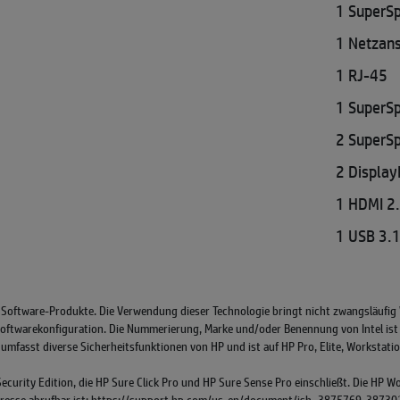
1 SuperS
1 Netzan
1 RJ-45
1 SuperSp
2 SuperSp
2 Display
1 HDMI 2
1 USB 3.1
 Software-Produkte. Die Verwendung dieser Technologie bringt nicht zwangsläufig
ftwarekonfiguration. Die Nummerierung, Marke und/oder Benennung von Intel ist 
 umfasst diverse Sicherheitsfunktionen von HP und ist auf HP Pro, Elite, Workstat
o Security Edition, die HP Sure Click Pro und HP Sure Sense Pro einschließt. Die H
dresse abrufbar ist: https://support.hp.com/us-en/document/ish_3875769-3873014-