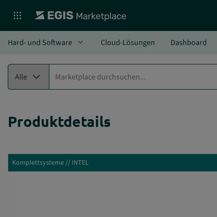
Toggle Dropdown
Hard- und Software
Cloud-Lösungen
Dashboard
expand_more
Alle
Produktdetails
Komplettsysteme // INTEL