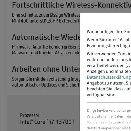
Fortschrittliche Wireless-Konnektiv
Eine schnelle, zuverlässige Wireless-Verbindung bietet Prem
4
Mini 400 unterstützt HP Extended Range Wireless LAN.
Wir benötigen Ihre Ei
Automatische Wiederherstellung n
Wenn Sie unter 16 Jahr
Erziehungsberechtigte
Firmware-Angriffe können großen Schaden auf Ihrem PC anricht
Malware- und Rootkit-Attacken oder Fehlfunktionen automati
Wir verwenden Cookies
während andere uns he
verarbeitet werden (z.
Arbeiten ohne Unterbrechungen
Anzeigen und Inhalten
Datenschutzerklärung
Sorgen Sie mit den vollständig integrierten und automatisie
Angebot zu nutzen.
Si
automatischer Updates und Sicherheitschecks sind Ihre PCs zu
beachten Sie, dass auf
verfügbar sind.
Einige Services verarbeiten pe
Prozessor
Verarbeitung Ihrer Daten in d
®
™
Intel
Core
i7 13700T
Standards ein. Es besteht b
dass für Europäerinnen und E