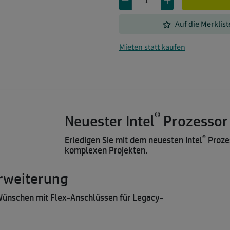
remove
add
grade
Auf die Merklist
Mieten statt kaufen
®
Neuester Intel
Prozessor
®
Erledigen Sie mit dem neuesten Intel
Proze
komplexen Projekten.
Erweiterung
n Wünschen mit Flex-Anschlüssen für Legacy-