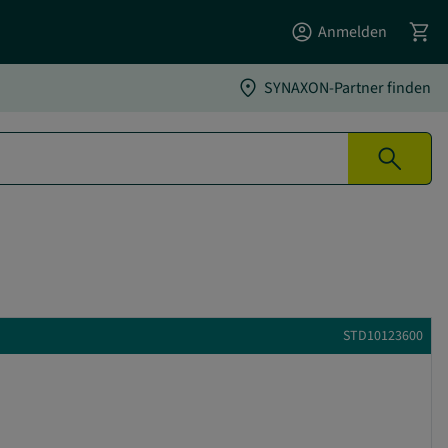
account_circle
shopping_cart
Anmelden
location_on
SYNAXON-Partner finden
search
STD10123600