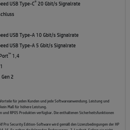
®
peed USB Type-C
20 Gbit/s Signalrate
schluss
eed USB Type-A 10 Gbit/s Signalrate
eed USB Type-A 5 Gbit/s Signalrate
™
Port
1,4
.1
 Gen 2
 Vorteile für jeden Kunden und jede Softwareanwendung. Leistung und
kein Maß für höhere Leistung.
ion und RPOS Produkten verfügbar. Die enthaltenen Sicherheitsfunktionen
P Wolf Pro Security Edition-Software wird gemäß den Lizenzbedingungen der HP
16. Es gelten die folgenden Änderungen: „7. Laufzeit. Sofern sie nicht