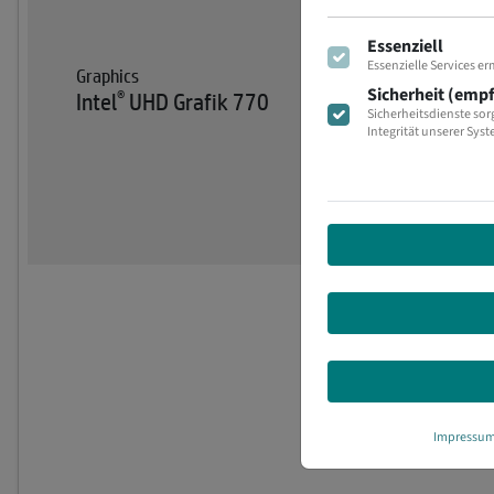
Essenziell
Essenzielle Services 
Graphics
Sicherheit (emp
®
Intel
UHD Grafik 770
Sicherheitsdienste sor
Integrität unserer Sys
Impressu