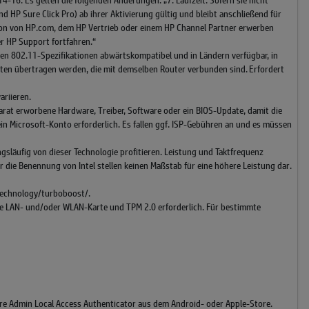
 HP Sure Click Pro) ab ihrer Aktivierung gültig und bleibt anschließend für
dition von HP.com, dem HP Vertrieb oder einem HP Channel Partner erwerben
r HP Support fortfahren.“
eren 802.11-Spezifikationen abwärtskompatibel und in Ländern verfügbar, in
äten übertragen werden, die mit demselben Router verbunden sind. Erfordert
ariieren.
arat erworbene Hardware, Treiber, Software oder ein BIOS-Update, damit die
n Microsoft-Konto erforderlich. Es fallen ggf. ISP-Gebühren an und es müssen
läufig von dieser Technologie profitieren. Leistung und Taktfrequenz
ie Benennung von Intel stellen keinen Maßstab für eine höhere Leistung dar.
/technology/turboboost/.
ige LAN- und/oder WLAN-Karte und TPM 2.0 erforderlich. Für bestimmte
e Admin Local Access Authenticator aus dem Android- oder Apple-Store.