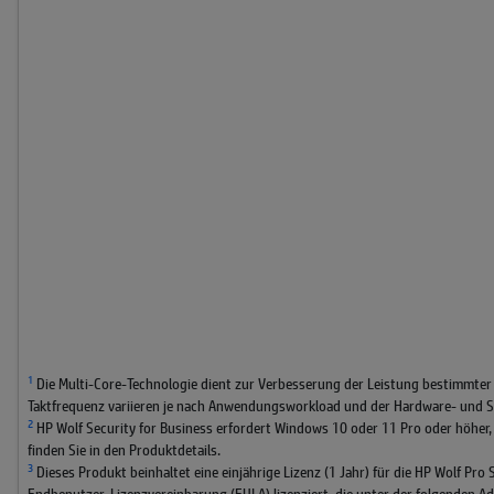
1
Die Multi-Core-Technologie dient zur Verbesserung der Leistung bestimmter
Taktfrequenz variieren je nach Anwendungsworkload und der Hardware- und So
2
HP Wolf Security for Business erfordert Windows 10 oder 11 Pro oder höher,
finden Sie in den Produktdetails.
3
Dieses Produkt beinhaltet eine einjährige Lizenz (1 Jahr) für die HP Wolf Pr
Endbenutzer-Lizenzvereinbarung (EULA) lizenziert, die unter der folgenden A