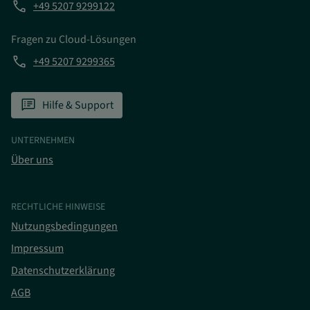
phone
+49 5207 9299122
Fragen zu Cloud-Lösungen
phone
+49 5207 9299365
speaker_notes
Hilfe & Support
UNTERNEHMEN
Über uns
RECHTLICHE HINWEISE
Nutzungsbedingungen
Impressum
Datenschutzerklärung
AGB