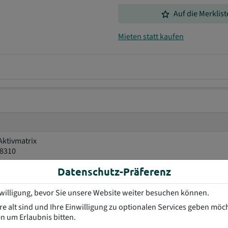
grade
Auf die Merklist
Mieten statt kaufen
Aktivmatrix
08310
Datenschutz-Präferenz
nwilligung, bevor Sie unsere Website weiter besuchen können.
e alt sind und Ihre Einwilligung zu optionalen Services geben möc
n um Erlaubnis bitten.