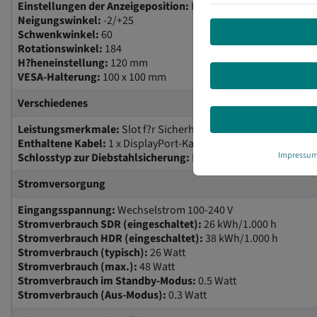
Einstellungen der Anzeigeposition:
H?he, Pivot (Rotation), D
Neigungswinkel:
-2/+25
Schwenkwinkel:
60
Rotationswinkel:
184
H?heneinstellung:
120 mm
VESA-Halterung:
100 x 100 mm
Verschiedenes
Leistungsmerkmale:
Slot f?r Sicherheitsschloss (Kabelschloss 
Enthaltene Kabel:
1 x DisplayPort-Kabel
Impressu
Schlosstyp zur Diebstahlsicherung:
Kensington Slot
Stromversorgung
Eingangsspannung:
Wechselstrom 100-240 V
Stromverbrauch SDR (eingeschaltet):
26 kWh/1.000 h
Stromverbrauch HDR (eingeschaltet):
38 kWh/1.000 h
Stromverbrauch (typisch):
26 Watt
Stromverbrauch (max.):
48 Watt
Stromverbrauch im Standby-Modus:
0.5 Watt
Stromverbrauch (Aus-Modus):
0.3 Watt