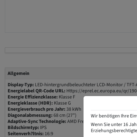
Allgemein
Display-Typ:
LED-hintergrundbeleuchteter LCD-Monitor / TFT-
Energielabel QR-Code URL:
Https://eprel.ec.europa.eu/qr/19
Energie Effizienzklasse:
Klasse F
Energieklasse (HDR):
Klasse G
Energieverbrauch pro Jahr:
38 kWh
Diagonalabmessung:
68 cm (27")
Wir benötigen Ihre Ei
Adaptive-Sync Technologie:
AMD FreeSync Premium Pro
Wenn Sie unter 16 Jahr
Bildschirmtyp:
IPS
Erziehungsberechtigte
Seitenverh?ltnis:
16:9