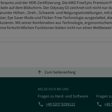
braums und der HDR-Zertifizierung. Die AMD FreeSync Premium Pro 
eln auf dem Bildschirm. Der Odyssey G5 zeichnet sich nicht nur du
arunter Höhen-, Dreh-, Schwenk- und Neigungseinstellungen, mit d
izer, Eye Saver Mode und Flicker-Free-Technologie ausgestattet, d
eduzieren. Mit seiner Kombination aus Technologie, ergonomischem
eine fortschrittlichen Funktionen bieten nicht nur einen Wettbewe
arrow_upward
Zum Seitenanfang
MELDE DICH BEI UNS
Fragen zu Hard- und Software
Fragen z
phone
phone
+49 5207 9299122
+49 