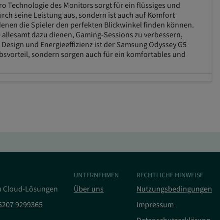
Technologie des Monitors sorgt für ein flüssiges und
rch seine Leistung aus, sondern ist auch auf Komfort
enen die Spieler den perfekten Blickwinkel finden können.
ie allesamt dazu dienen, Gaming-Sessions zu verbessern,
 Design und Energieeffizienz ist der Samsung Odyssey G5
rbsvorteil, sondern sorgen auch für ein komfortables und
UNTERNEHMEN
RECHTLICHE HINWEISE
u Cloud-Lösungen
Über uns
Nutzungsbedingungen
5207 9299365
Impressum