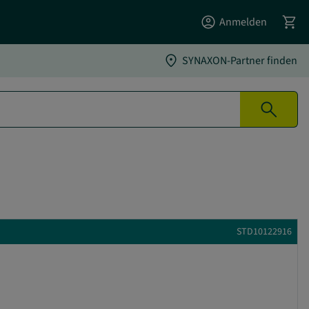
account_circle
shopping_cart
Anmelden
location_on
SYNAXON-Partner finden
search
STD10122916