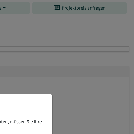
speaker_notes
e
Projektpreis anfragen
hten, müssen Sie Ihre