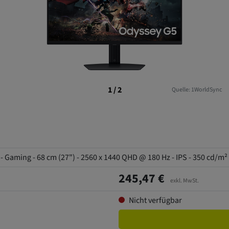
1 / 2
Quelle: 1WorldSync
ming - 68 cm (27") - 2560 x 1440 QHD @ 180 Hz - IPS - 350 cd/m² - 
245,47 €
exkl. MwSt.
Nicht verfügbar