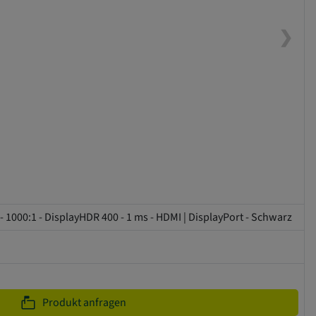
❯
1000:1 - DisplayHDR 400 - 1 ms - HDMI | DisplayPort - Schwarz
markunread_mailbox
Produkt anfragen