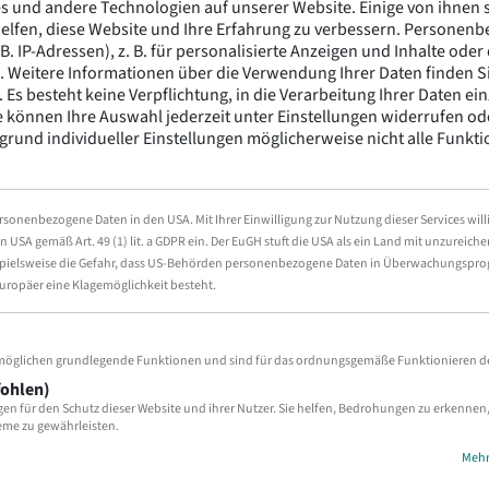
 und andere Technologien auf unserer Website. Einige von ihnen si
lfen, diese Website und Ihre Erfahrung zu verbessern.
Personenb
 B. IP-Adressen), z. B. für personalisierte Anzeigen und Inhalte ode
.
Weitere Informationen über die Verwendung Ihrer Daten finden Si
.
Es besteht keine Verpflichtung, in die Verarbeitung Ihrer Daten ei
e können Ihre Auswahl jederzeit unter Einstellungen widerrufen o
grund individueller Einstellungen möglicherweise nicht alle Funkt
rsonenbezogene Daten in den USA. Mit Ihrer Einwilligung zur Nutzung dieser Services willi
euchtung
en USA gemäß Art. 49 (1) lit. a GDPR ein. Der EuGH stuft die USA als ein Land mit unzurei
st Ratio, flimmerfreie Technologie, Image Size, Eye Saver Mode, Of
eispielsweise die Gefahr, dass US-Behörden personenbezogene Daten in Überwachungspr
uropäer eine Klagemöglichkeit besteht.
2 cm - mit Fuß
ermöglichen grundlegende Funktionen und sind für das ordnungsgemäße Funktionieren der
fohlen)
gen für den Schutz dieser Website und ihrer Nutzer. Sie helfen, Bedrohungen zu erkenne
Kopfhörer (Mini-Klinkenstecker)
teme zu gewährleisten.
Mehr