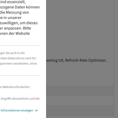
nd essenziell,
ezogene Daten können
r die Messung von
e in unserer
nzuwilligen, um dieses
der anpassen.
Bitte
ionen der Website
gen Sie auch in die
chendem Datenschutz nach EU-
f Timer Plus, Super Arena Gaming UX, Refresh Rate Optimizer,
ogrammen verarbeiten, ohne
 Website erforderlich.
n, Angriffe abzuwehren und die
 Infromationen anzeigen