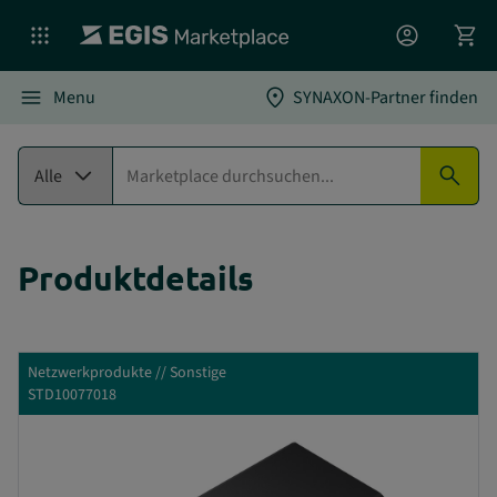
account_circle
shopping_cart
menu
location_on
Menu
SYNAXON-Partner finden
expand_more
search
Alle
Produktdetails
Netzwerkprodukte // Sonstige
STD10077018