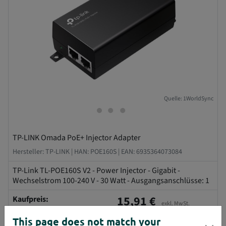
Quelle: 1WorldSync
TP-LINK Omada PoE+ Injector Adapter
Hersteller: TP-LINK |
HAN: POE160S |
EAN: 6935364073084
TP-Link TL-POE160S V2 - Power Injector - Gigabit -
Wechselstrom 100-240 V - 30 Watt - Ausgangsanschlüsse: 1
15,91 €
Kaufpreis:
exkl. MwSt.
This page does not match your
Verfügbare Menge:
Noch
27
verfügbar