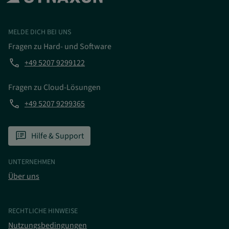
MELDE DICH BEI UNS
Fragen zu Hard- und Software
phone
+49 5207 9299122
Fragen zu Cloud-Lösungen
phone
+49 5207 9299365
speaker_notes
Hilfe & Support
UNTERNEHMEN
Über uns
RECHTLICHE HINWEISE
Nutzungsbedingungen