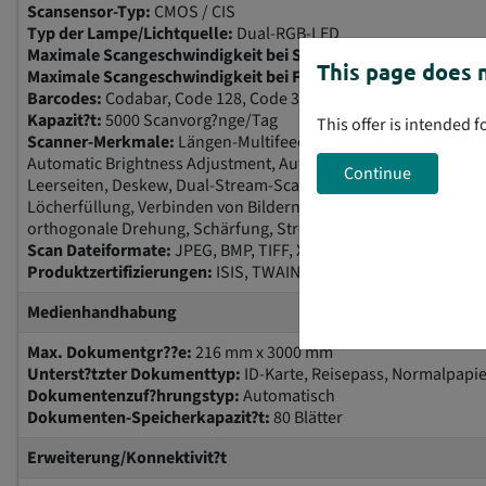
Scansensor-Typ:
CMOS / CIS
Typ der Lampe/Lichtquelle:
Dual-RGB-LED
Maximale Scangeschwindigkeit bei S/W-Dokumenten:
40 Sei
This page does n
Maximale Scangeschwindigkeit bei Farbdokumenten:
40 Seit
Barcodes:
Codabar, Code 128, Code 3 von 9, EAN-13, EAN-8, Int
Kapazit?t:
5000 Scanvorg?nge/Tag
This offer is intended 
Scanner-Merkmale:
Längen-Multifeed-Erkennung, adaptives S
Automatic Brightness Adjustment, Automatic Image Orientation
Continue
Leerseiten, Deskew, Dual-Stream-Scannen, verbesserte Farbkor
Löcherfüllung, Verbinden von Bildern, iThresholding, Rausch
orthogonale Drehung, Schärfung, Streifenfilterung, Ultraschall
Scan Dateiformate:
JPEG, BMP, TIFF, XLS, DOC, PDF, PNG, RTF
Produktzertifizierungen:
ISIS, TWAIN, WIA
Medienhandhabung
Max. Dokumentgr??e:
216 mm x 3000 mm
Unterst?tzter Dokumenttyp:
ID-Karte, Reisepass, Normalpapi
Dokumentenzuf?hrungstyp:
Automatisch
Dokumenten-Speicherkapazit?t:
80 Blätter
Erweiterung/Konnektivit?t