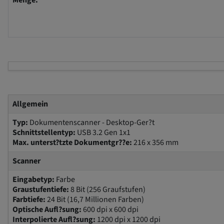
Menge:
Allgemein
Typ:
Dokumentenscanner - Desktop-Ger?t
Schnittstellentyp:
USB 3.2 Gen 1x1
Max. unterst?tzte Dokumentgr??e:
216 x 356 mm
Scanner
Eingabetyp:
Farbe
Graustufentiefe:
8 Bit (256 Graufstufen)
Farbtiefe:
24 Bit (16,7 Millionen Farben)
Optische Aufl?sung:
600 dpi x 600 dpi
Interpolierte Aufl?sung:
1200 dpi x 1200 dpi