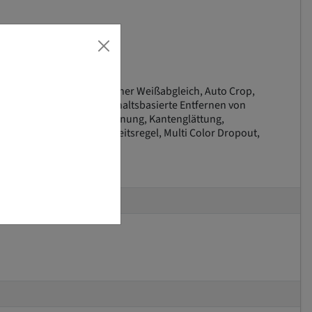
 Beschneiden, automatischer Weißabgleich, Auto Crop,
rgrundfarbenglättung, inhaltsbasierte Entfernen von
 Beschnitt, Halbtonentfernung, Kantenglättung,
erdrückung durch Mehrheitsregel, Multi Color Dropout,