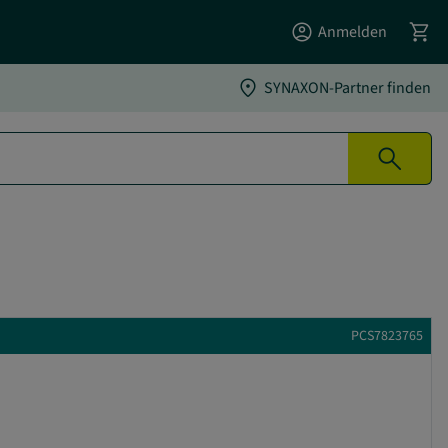
account_circle
shopping_cart
Anmelden
location_on
SYNAXON-Partner finden
search
PCS7823765