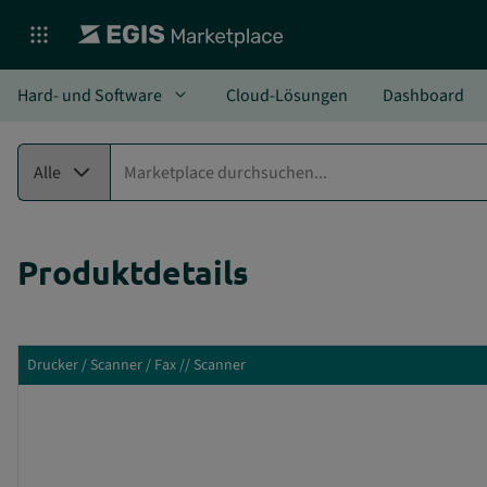
Toggle Dropdown
Hard- und Software
Cloud-Lösungen
Dashboard
expand_more
Alle
Produktdetails
Drucker / Scanner / Fax // Scanner