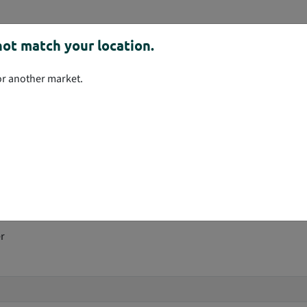
ten/Min.
ot match your location.
en/Min.
erleaved 2 von 5, PDF417, QR-Code, UPC-A / E
for another market.
chwellwertverfahren, Rand hinzufügen und entfernen, aggressives
, automatischer Farbabgleich, automatische Farberkennung, Hinte
rektur, verbessertes Farbmanagement, festes Schwellenwert, feste
unterdrückung einzelner Pixel, Long Document Scanning, Rauschunt
-Multifeed-Technologie, Perfect Page
er