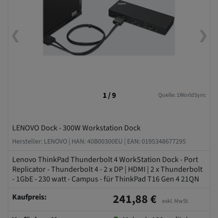
❮
❯
1 / 9
Quelle: 1WorldSync
LENOVO Dock - 300W Workstation Dock
Hersteller: LENOVO |
HAN: 40B00300EU |
EAN: 0195348677295
Lenovo ThinkPad Thunderbolt 4 WorkStation Dock - Port
Replicator - Thunderbolt 4 - 2 x DP | HDMI | 2 x Thunderbolt
- 1GbE - 230 watt - Campus - für ThinkPad T16 Gen 4 21QN
241,88 €
Kaufpreis:
exkl. MwSt.