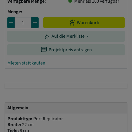
Verfügbare Menge:
Mehr als 100 verfügbar
Menge:
remove
add
add_shopping_cart
Warenkorb
grade
Auf die Merkliste
speaker_notes
Projektpreis anfragen
Mieten statt kaufen
Allgemein
Produkttyp:
Port Replicator
Breite:
22 cm
Tiefe:
8 cm