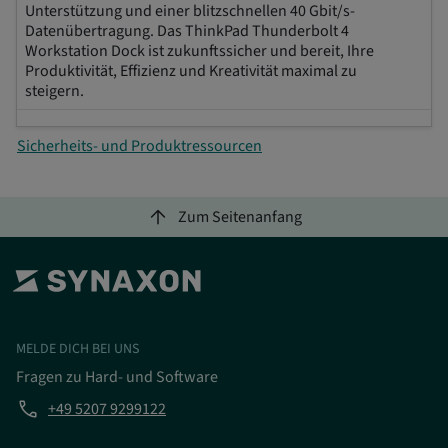
Unterstützung und einer blitzschnellen 40 Gbit/s-
Datenübertragung. Das ThinkPad Thunderbolt 4
Workstation Dock ist zukunftssicher und bereit, Ihre
Produktivität, Effizienz und Kreativität maximal zu
steigern.
Sicherheits- und Produktressourcen
arrow_upward
Zum Seitenanfang
MELDE DICH BEI UNS
Fragen zu Hard- und Software
phone
+49 5207 9299122