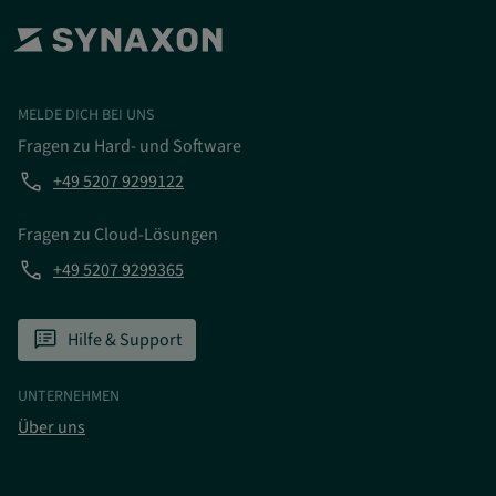
MELDE DICH BEI UNS
Fragen zu Hard- und Software
phone
+49 5207 9299122
Fragen zu Cloud-Lösungen
phone
+49 5207 9299365
speaker_notes
Hilfe & Support
UNTERNEHMEN
Über uns