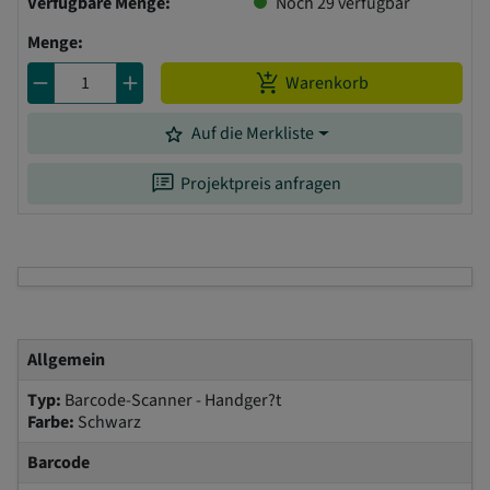
Verfügbare Menge:
Noch
29
verfügbar
Menge:
remove
add
add_shopping_cart
Warenkorb
grade
Auf die Merkliste
speaker_notes
Projektpreis anfragen
Allgemein
Typ:
Barcode-Scanner - Handger?t
Farbe:
Schwarz
Barcode