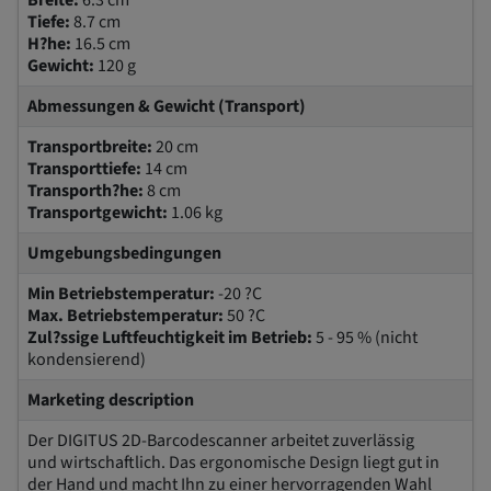
Breite:
6.3 cm
Tiefe:
8.7 cm
H?he:
16.5 cm
Gewicht:
120 g
Abmessungen & Gewicht (Transport)
Transportbreite:
20 cm
Transporttiefe:
14 cm
Transporth?he:
8 cm
Transportgewicht:
1.06 kg
Umgebungsbedingungen
Min Betriebstemperatur:
-20 ?C
Max. Betriebstemperatur:
50 ?C
Zul?ssige Luftfeuchtigkeit im Betrieb:
5 - 95 % (nicht
kondensierend)
Marketing description
Der DIGITUS 2D-Barcodescanner arbeitet zuverlässig
und wirtschaftlich. Das ergonomische Design liegt gut in
der Hand und macht Ihn zu einer hervorragenden Wahl