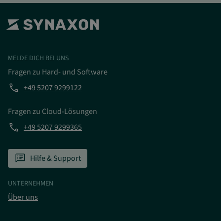
MELDE DICH BEI UNS
Fragen zu Hard- und Software
phone
+49 5207 9299122
Fragen zu Cloud-Lösungen
phone
+49 5207 9299365
speaker_notes
Hilfe & Support
UNTERNEHMEN
Über uns