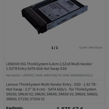
1 / 1
Quelle: 1WorldSync
LENOVO ISG ThinkSystem 6,4cm 2,5Zoll Multi Vendor
1.92TB Entry SATA 6Gb Hot Swap SSD
Hersteller: LENOVO |
HAN: 4XB7A38274 |
EAN: 0889488530212
Lenovo ThinkSystem Multi Vendor Entry - SSD - 1.92 TB -
Hot-Swap - 2.5" (6.4 cm) - SATA 6Gb/s - für ThinkSystem
SR250; SR630 V2; SR63X; SR645; SR650 V2; SR65X; SR665;
SR850; ST250; ST650 V2
Kaufpreis: