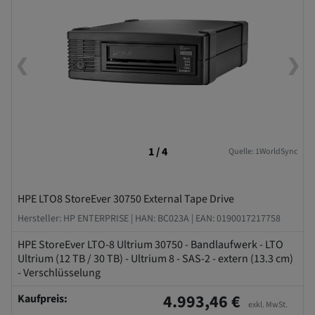
❮
❯
1 / 4
Quelle: 1WorldSync
HPE LTO8 StoreEver 30750 External Tape Drive
Hersteller: HP ENTERPRISE |
HAN: BC023A |
EAN: 0190017217758
HPE StoreEver LTO-8 Ultrium 30750 - Bandlaufwerk - LTO
Ultrium (12 TB / 30 TB) - Ultrium 8 - SAS-2 - extern (13.3 cm)
- Verschlüsselung
4.993,46 €
Kaufpreis:
exkl. MwSt.