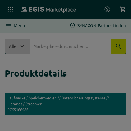
account_circle
shopping_cart
menu
location_on
Menu
SYNAXON-Partner finden
expand_more
search
Alle
Produktdetails
Laufwerke / Speichermedien // Datensicherungssysteme //
Libraries / Streamer
PCS5166986