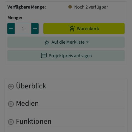
Verfügbare Menge:
Noch
2
verfügbar
Menge:
remove
add
add_shopping_cart
Warenkorb
grade
Auf die Merkliste
speaker_notes
Projektpreis anfragen
Überblick
Medien
Funktionen