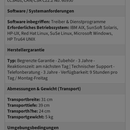
cCSAus, CAN/CSA C22.2 No. 60950
Software / Systemanforderungen
Software inbegriffen:
Treiber & Dienstprogramme
Erforderliches Betriebssystem:
IBM AIX, SunSoft Solaris,
HP-UX, Red Hat Linux, SuSe Linux, Microsoft Windows,
HP Tru64 UNIX
Herstellergarantie
Typ:
Begrenzte Garantie - Zubehör - 3 Jahre -
Reaktionszeit: am nächsten Tag ¦ Technischer Support -
Telefonberatung - 3 Jahre - Verfügbarkeit: 9 Stunden pro
Tag / Montag-Freitag
Abmessungen & Gewicht (Transport)
Transportbreite:
31 cm
Transporttiefe:
39 cm
Transporth?he:
24 cm
Transportgewicht:
5 kg
Umgebungsbedingungen