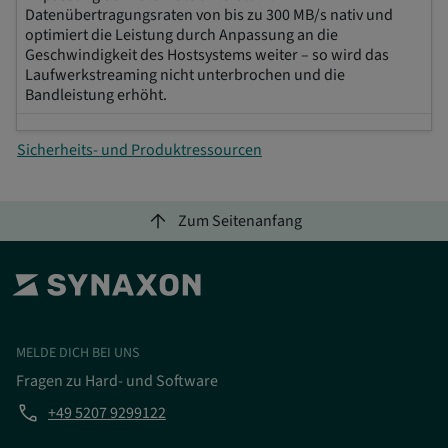
Datenübertragungsraten von bis zu 300 MB/s nativ und
optimiert die Leistung durch Anpassung an die
Geschwindigkeit des Hostsystems weiter – so wird das
Laufwerkstreaming nicht unterbrochen und die
Bandleistung erhöht.
Sicherheits- und Produktressourcen
arrow_upward
Zum Seitenanfang
MELDE DICH BEI UNS
Fragen zu Hard- und Software
phone
+49 5207 9299122