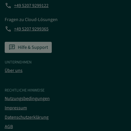
phone
+49 5207 9299122
Fragen zu Cloud-Lösungen
phone
+49 5207 9299365
speaker_notes
Hilfe & Support
UNTERNEHMEN
Über uns
RECHTLICHE HINWEISE
Nutzungsbedingungen
Impressum
Datenschutzerklärung
AGB