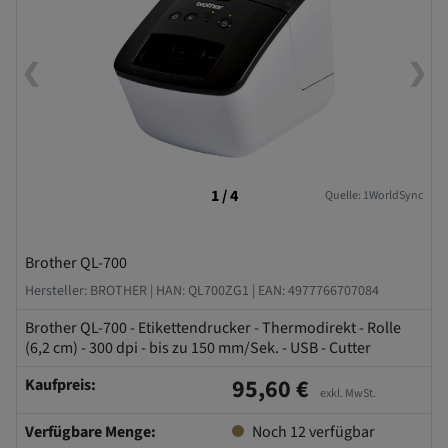
❮
❯
1 / 4
Quelle: 1WorldSync
Brother QL-700
Hersteller: BROTHER |
HAN: QL700ZG1 |
EAN: 4977766707084
Brother QL-700 - Etikettendrucker - Thermodirekt - Rolle
(6,2 cm) - 300 dpi - bis zu 150 mm/Sek. - USB - Cutter
95,60 €
Kaufpreis:
exkl. MwSt.
Verfügbare Menge:
Noch
12
verfügbar