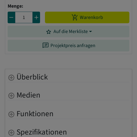
Menge:
remove
add
add_shopping_cart
Warenkorb
grade
Auf die Merkliste
speaker_notes
Projektpreis anfragen
Überblick
Medien
Funktionen
Spezifikationen